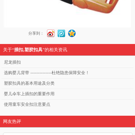
分享到：
关于“
插扣,塑胶扣具
”的相关资讯
尼龙插扣
选购婴儿背带 --------------杜绝隐患保障安全！
塑胶扣具的基本用途及分类
婴儿伞车上插扣的重要作用
使用童车安全扣注意要点
网友热评