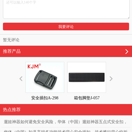
暂无评论
推荐产品
安全插扣A-298
箱包脚垫J-057
箱包脚垫J-
热点推荐
遛娃神器如何避免安全风险，华体（中国）遛娃神器五点式安全扣，
高端童车必备亲肤款童车安全扣。