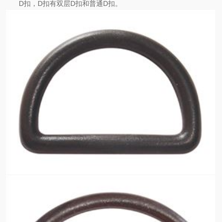
D扣，D扣有双层D扣和普通D扣。