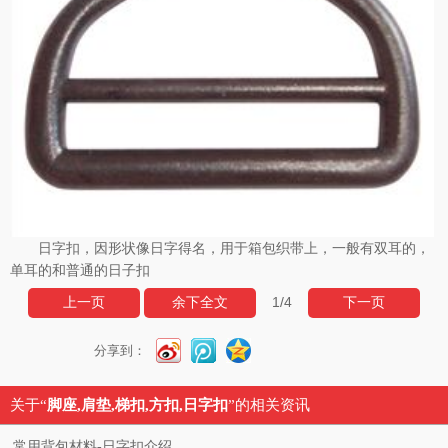
日字扣，因形状像日字得名，用于箱包织带上，一般有双耳的，
单耳的和普通的日子扣
1
/4
上一页
余下全文
下一页
分享到：
关于“
脚座,肩垫,梯扣,方扣,日字扣
”的相关资讯
常用背包材料-日字扣介绍