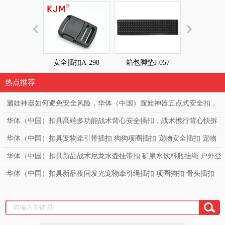
安全插扣A-298
箱包脚垫J-057
箱包脚垫J-
热点推荐
遛娃神器如何避免安全风险，华体（中国）遛娃神器五点式安全扣，
高端童车必备亲肤款童车安全扣。
华体（中国）扣具高端多功能战术背心安全插扣，战术携行背心快拆
扣，勤务透气战术背心调节扣，突击战术马甲快拆扣
华体（中国）扣具宠物牵引带插扣 狗狗项圈插扣 宠物安全插扣 宠物
项圈狗带可贴LOGO 塑料插扣
华体（中国）扣具新品战术尼龙水壶挂带扣 矿泉水饮料瓶挂绳 户外登
山水瓶扣挂绳 多功能织带腰带扣
华体（中国）扣具新品夜间发光宠物牵引绳插扣 项圈狗扣 骨头插扣
宠物透明发光插扣 狗背带项圈PC