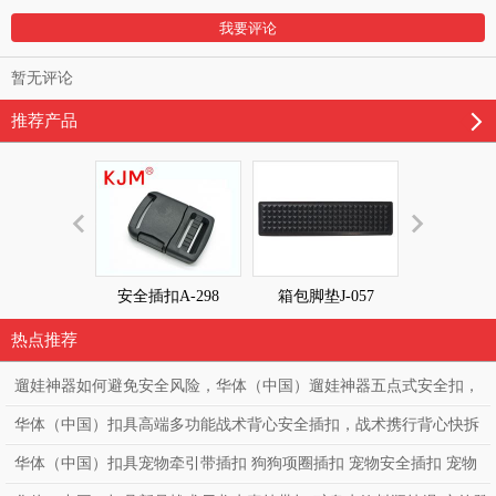
暂无评论
推荐产品
安全插扣A-298
箱包脚垫J-057
箱包脚垫J-
热点推荐
遛娃神器如何避免安全风险，华体（中国）遛娃神器五点式安全扣，
高端童车必备亲肤款童车安全扣。
华体（中国）扣具高端多功能战术背心安全插扣，战术携行背心快拆
扣，勤务透气战术背心调节扣，突击战术马甲快拆扣
华体（中国）扣具宠物牵引带插扣 狗狗项圈插扣 宠物安全插扣 宠物