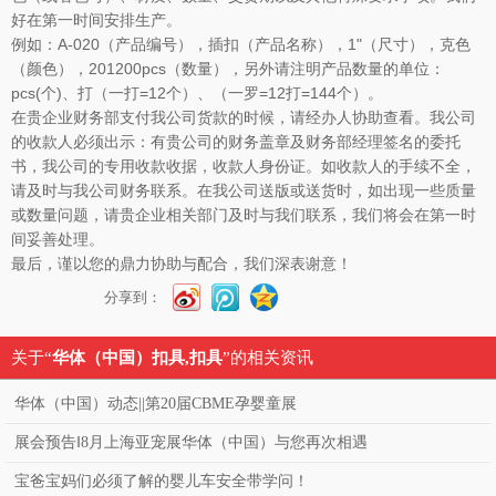
好在第一时间安排生产。
例如：A-020（产品编号），插扣（产品名称），1"（尺寸），克色
（颜色），201200pcs（数量），另外请注明产品数量的单位：
pcs(个)、打（一打=12个）、（一罗=12打=144个）。
在贵企业财务部支付我公司货款的时候，请经办人协助查看。我公司
的收款人必须出示：有贵公司的财务盖章及财务部经理签名的委托
书，我公司的专用收款收据，收款人身份证。如收款人的手续不全，
请及时与我公司财务联系。在我公司送版或送货时，如出现一些质量
或数量问题，请贵企业相关部门及时与我们联系，我们将会在第一时
间妥善处理。
最后，谨以您的鼎力协助与配合，我们深表谢意！
分享到：
关于“
华体（中国）扣具,扣具
”的相关资讯
华体（中国）动态||第20届CBME孕婴童展
展会预告‖8月上海亚宠展华体（中国）与您再次相遇
宝爸宝妈们必须了解的婴儿车安全带学问！