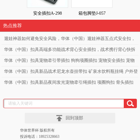
安全插扣A-298
箱包脚垫J-057
箱包脚垫J-
热点推荐
遛娃神器如何避免安全风险，华体（中国）遛娃神器五点式安全扣，
高端童车必备亲肤款童车安全扣。
华体（中国）扣具高端多功能战术背心安全插扣，战术携行背心快拆
扣，勤务透气战术背心调节扣，突击战术马甲快拆扣
华体（中国）扣具宠物牵引带插扣 狗狗项圈插扣 宠物安全插扣 宠物
项圈狗带可贴LOGO 塑料插扣
华体（中国）扣具新品战术尼龙水壶挂带扣 矿泉水饮料瓶挂绳 户外登
山水瓶扣挂绳 多功能织带腰带扣
华体（中国）扣具新品夜间发光宠物牵引绳插扣 项圈狗扣 骨头插扣
宠物透明发光插扣 狗背带项圈PC
回到顶部
华体世界杯 版权所有
投诉电话：18925328663