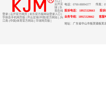
入口
|
云开买
电话：0760-88894377
传真：076
球
|
乐
投诉电话： 18925328663
投诉邮
竞在线
登录
|
云开官方网页
|
米乐官方版网站登录入口
|
业务专线：18925328662
客服电
华体会手机网页版
|
开云足球(中国)官方网站
|
JN
江南·(中国)体育官方网站
|
华球网页版
|
地址：广东省中山市板芙镇板芙北