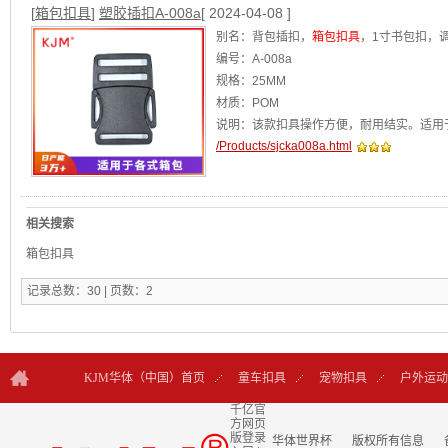
[
箱包扣具
]
塑胶插扣A-008a
[ 2024-04-08 ]
别名：背包插扣，
箱包扣具
，1寸书包扣，
编号：A-008a
规格：25MM
材质：POM
说明：该款扣具操作方便，耐用结实。适用
/Products/sjcka008a.html
阿里店铺：华体世界杯
[查看]
相关搜索
箱包扣具
记录总数：30 | 页数：2
KJM华体（中国）首页
童车扣具
宠物扣具
户外运动
千亿官
方网页
联系KJM
版登录
华体世界杯
版权所有信息