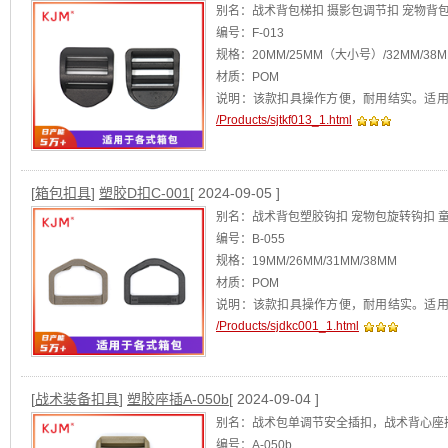
别名：战术背包梯扣 摄影包调节扣 宠物背
编号：F-013
规格：20MM/25MM（大小号）/32MM/3
材质：POM
说明：该款扣具操作方便，耐用结实。适
/Products/sjtkf013_1.html
包、滑雪板套等。
[查看]
[
箱包扣具
]
塑胶D扣C-001
[ 2024-09-05 ]
别名：战术背包塑胶钩扣 宠物包旋转钩扣 
编号：B-055
规格：19MM/26MM/31MM/38MM
材质：POM
说明：该款扣具操作方便，耐用结实。适
/Products/sjdkc001_1.html
椅。
[查看]
[
战术装备扣具
]
塑胶座插A-050b
[ 2024-09-04 ]
别名：战术包单调节安全插扣，战术背心座
编号：A-050b