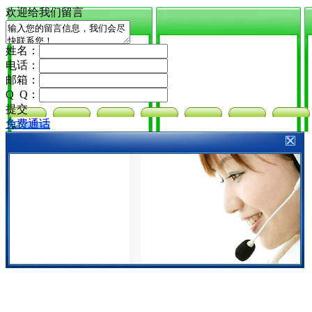
欢迎给我们留言
姓名：
电话：
邮箱：
Q Q：
提交
免费通话