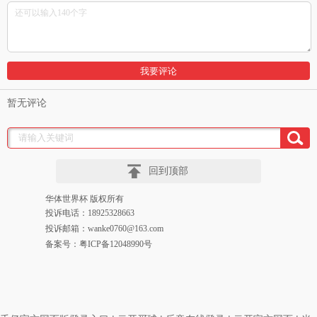
暂无评论
回到顶部
华体世界杯 版权所有
投诉电话：18925328663
投诉邮箱：wanke0760@163.com
备案号：粤ICP备12048990号