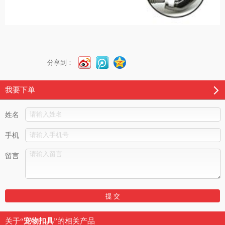
分享到：
我要下单
姓名
手机
留言
关于“
宠物扣具
”的相关产品