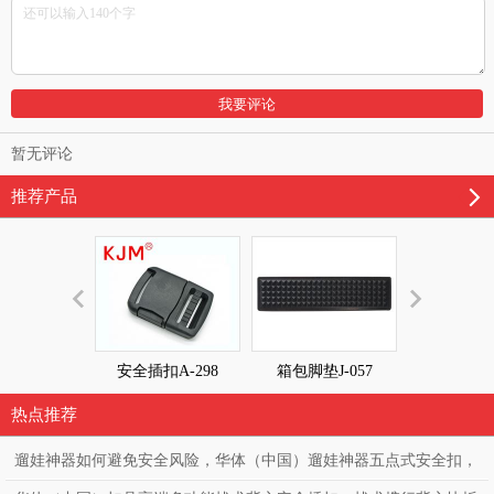
暂无评论
推荐产品
安全插扣A-298
箱包脚垫J-057
箱包脚垫J-
热点推荐
遛娃神器如何避免安全风险，华体（中国）遛娃神器五点式安全扣，