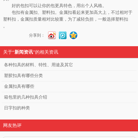
好的包扣可以让你的包更具特色，用出个人风格。
包扣有金属扣、塑料扣。金属扣看起来更加高大上，不过相对于
塑料扣，金属扣质量相对比较重，为了减轻负担，一般选择塑料扣
。
分享到：
关于“
新闻资讯
”的相关资讯
各种扣具的材料、特性、用途及其它
塑胶扣具有哪些分类
金属扣具有哪些
箱包里的几种扣具介绍
日字扣的种类
网友热评