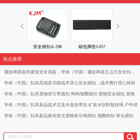
安全插扣A-298
箱包脚垫J-057
箱包脚垫J-
热点推荐
遛娃神器如何避免安全风险，华体（中国）遛娃神器五点式安全扣，
高端童车必备亲肤款童车安全扣。
华体（中国）扣具高端多功能战术背心安全插扣，战术携行背心快拆
扣，勤务透气战术背心调节扣，突击战术马甲快拆扣
华体（中国）扣具宠物牵引带插扣 狗狗项圈插扣 宠物安全插扣 宠物
项圈狗带可贴LOGO 塑料插扣
华体（中国）扣具新品战术尼龙水壶挂带扣 矿泉水饮料瓶挂绳 户外登
山水瓶扣挂绳 多功能织带腰带扣
华体（中国）扣具新品夜间发光宠物牵引绳插扣 项圈狗扣 骨头插扣
宠物透明发光插扣 狗背带项圈PC