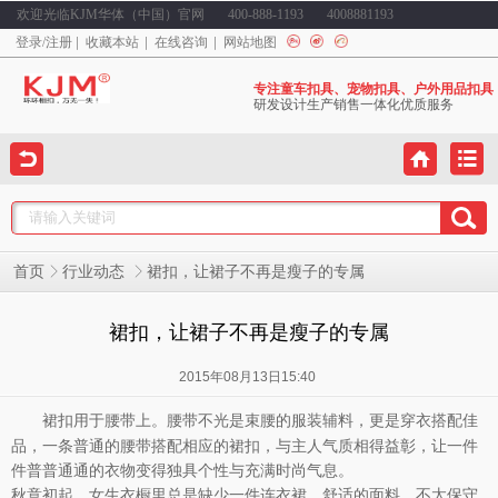
欢迎光临KJM华体（中国）官网
400-888-1193
4008881193
登录
/
注册
收藏本站
在线咨询
网站地图
专注童车扣具、宠物扣具、户外用品扣具
研发设计生产销售一体化优质服务
裙扣，让裙子不再是瘦子的专属
首页
行业动态
裙扣，让裙子不再是瘦子的专属
2015年08月13日15:40
用于腰带上。腰带不光是束腰的服装辅料，更是穿衣搭配佳
裙扣
品，一条普通的腰带搭配相应的裙扣，与主人气质相得益彰，让一件
件普普通通的衣物变得独具个性与充满时尚气息。
秋意初起，女生衣橱里总是缺少一件连衣裙。舒适的面料，不太保守