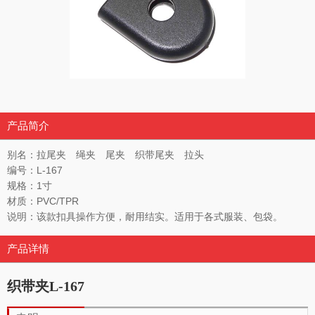
产品简介
别名：拉尾夹 绳夹 尾夹 织带尾夹 拉头
编号：L-167
规格：1寸
材质：PVC/TPR
说明：该款扣具操作方便，耐用结实。适用于各式服装、包袋。
产品详情
织带夹L-167