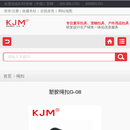
欢迎光临KJM华体（中国）官网
400-888-1193
4008881193
登录
/
注册
收藏本站
在线咨询
网站地图
专注童车扣具、宠物扣具、户外用品扣具
研发设计生产销售一体化优质服务
绳扣
首页
塑胶绳扣G-08