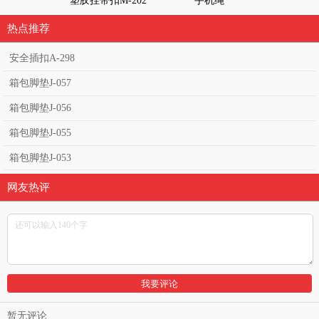
塑胶挂带扣M-202
手机绳
织带调节器H
热点推荐
安全插扣A-298
箱包脚垫J-057
箱包脚垫J-056
箱包脚垫J-055
箱包脚垫J-053
网友热评
暂无评论