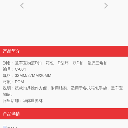
产品简介
别名：童车置物篮D扣 箱包 D型环 双D扣 塑胶三角扣
编号：C-004
规格：32MM/27MM/20MM
材质：POM
说明：该款扣具操作方便，耐用结实。适用于各式箱包手袋，童车置
物篮。
阿里店铺：华体世界杯
产品详情