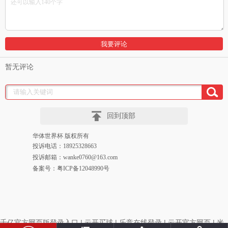
暂无评论
回到顶部
华体世界杯 版权所有
投诉电话：18925328663
投诉邮箱：wanke0760@163.com
备案号：粤ICP备12048990号
|
|
|
|
千亿官方网页版登录入口
云开买球
乐竞在线登录
云开官方网页
米