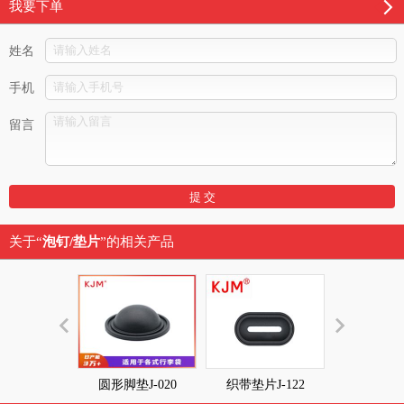
我要下单
姓名
手机
留言
关于“
泡钉/垫片
”的相关产品
圆形脚垫J-020
织带垫片J-122
泡钉J-1