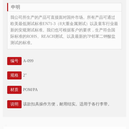
申明
我公司所生产的产品可直接面对国外市场。所有产品可通过
欧美最低测试标准EN71-3（8大重金属测试）以及童车行业最
新的安规测试标准。我们也可根据客户的要求，生产符合国
际标准的ROHS、REACH测试、以及最新的7P邻苯二钾酸盐
测试的标准。
编号
A-099
规格
2"
材质
POM/PA
说明
该款扣具操作方便，耐用结实。适用于各行李带。