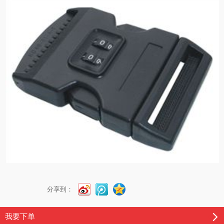
分享到：
我要下单