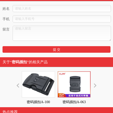
姓名
手机
留言
关于“
密码插扣
”的相关产品
密码插扣A-100
密码插扣A-063
密码插扣A-
热点推荐