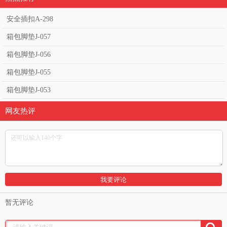
安全插扣A-298
箱包脚垫J-057
箱包脚垫J-056
箱包脚垫J-055
箱包脚垫J-053
网友热评
暂无评论