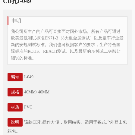
CD孔I-049
申明
我公司所生产的产品可直接面对国外市场。所有产品可通过
欧美最低测试标准EN71-3（8大重金属测试）以及童车行业最
新的安规测试标准。我们也可根据客户的要求，生产符合国
际标准的ROHS、REACH测试、以及最新的7P邻苯二钾酸盐
测试的标准。
编号
I-049
规格
40MM+40MM
材质
PVC
说明
该款CD孔操作方便，耐用结实。适用于各式户外登山包
箱包。