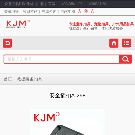
欢迎光临KJM华体（中国）官网
400-888-1193
4008881193
登录
/
注册
收藏本站
在线咨询
网站地图
专注童车扣具、宠物扣具、户外用品扣具
研发设计生产销售一体化优质服务
救援装备扣具
首页
安全插扣A-298