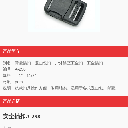
产品简介
别名：背囊插扣 登山包扣 户外镂空安全扣 安全插扣
编号：A-298
规格： 1" 11/2"
材质：pom
说明：该款扣具操作方便，耐用结实。适用于各式登山包、背囊。
产品详情
安全插扣A-298