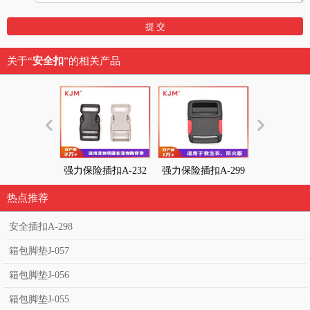
关于“
安全扣
”的相关产品
强力保险插扣A-232
强力保险插扣A-299
安全扣M-1
热点推荐
安全插扣A-298
箱包脚垫J-057
箱包脚垫J-056
箱包脚垫J-055