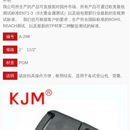
申明
我公司所生产的产品可直接面对国外市场。所有产品可通过欧美最低
测试标准EN71-3（8大重金属测试）以及箱包塑胶行业最新的安规测
试标准。 我们也可根据客户的要求，生产符合国际标准的ROHS、
REACH测试、以及最新的7P邻苯二钾酸盐测试的标准。
编号
A-298
规格
1" 11/2"
材质
POM
说明
该款扣具操作方便，耐用结实。适用于各式登山包、背囊。