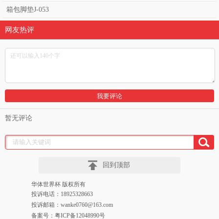
箱包脚垫J-053
网友热评
暂无评论
回到顶部
华体世界杯 版权所有
投诉电话：18925328663
投诉邮箱：wanke0760@163.com
备案号：粤ICP备12048990号