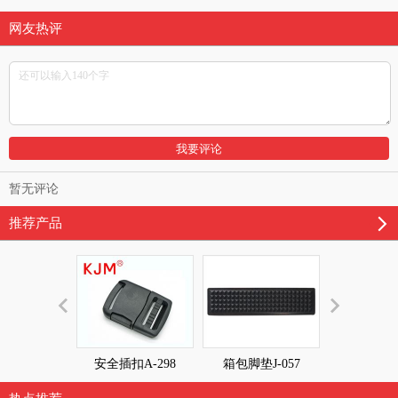
网友热评
暂无评论
推荐产品
安全插扣A-298
箱包脚垫J-057
箱包脚垫J-