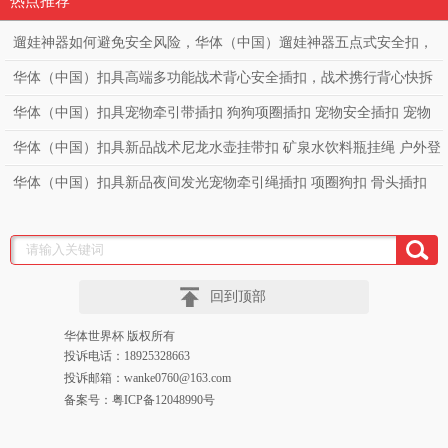
热点推荐
遛娃神器如何避免安全风险，华体（中国）遛娃神器五点式安全扣，
高端童车必备亲肤款童车安全扣。
华体（中国）扣具高端多功能战术背心安全插扣，战术携行背心快拆
扣，勤务透气战术背心调节扣，突击战术马甲快拆扣
华体（中国）扣具宠物牵引带插扣 狗狗项圈插扣 宠物安全插扣 宠物
项圈狗带可贴LOGO 塑料插扣
华体（中国）扣具新品战术尼龙水壶挂带扣 矿泉水饮料瓶挂绳 户外登
山水瓶扣挂绳 多功能织带腰带扣
华体（中国）扣具新品夜间发光宠物牵引绳插扣 项圈狗扣 骨头插扣
宠物透明发光插扣 狗背带项圈PC
回到顶部
华体世界杯 版权所有
投诉电话：18925328663
投诉邮箱：wanke0760@163.com
备案号：粤ICP备12048990号