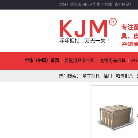
您好！欢迎访问KJM华体（中国）官方网站！
专注
具、
产销
华体（中国）首页
婴童用品安全扣
宠物用品扣具
户
热门搜索：
童车扣具
插扣
箱包扣具
资讯中心
联系华体（中国）