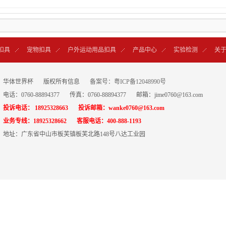
扣具
宠物扣具
户外运动用品扣具
产品中心
实验检测
关于
联系KJM华体（中国）
网站地图
华体世界杯
版权所有信息
备案号：粤ICP备12048990号
电话：0760-88894377
传真：0760-88894377
邮箱：jime0760@163.com
投诉电话： 18925328663
投诉邮箱：wanke0760@163.com
业务专线：18925328662
客服电话：400-888-1193
N
地址：广东省中山市板芙镇板芙北路148号八达工业园