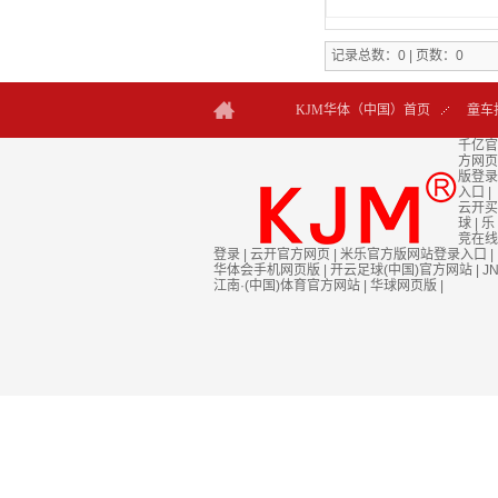
记录总数：0 | 页数：0
KJM华体（中国）首页
童车
千亿官
方网页
版登录
入口
|
云开买
球
|
乐
竞在线
登录
|
云开官方网页
|
米乐官方版网站登录入口
|
华体会手机网页版
|
开云足球(中国)官方网站
|
J
江南·(中国)体育官方网站
|
华球网页版
|