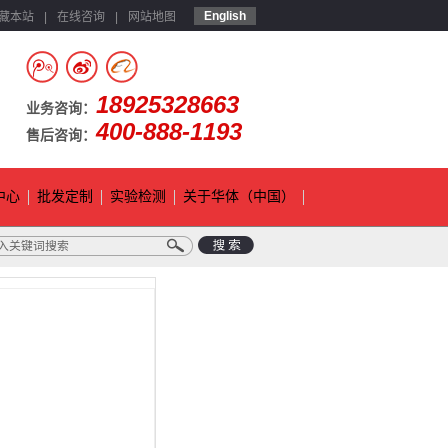
English
藏本站
|
在线咨询
|
网站地图
18925328663
业务咨询：
400-888-1193
售后咨询：
中心
批发定制
实验检测
关于华体（中国）