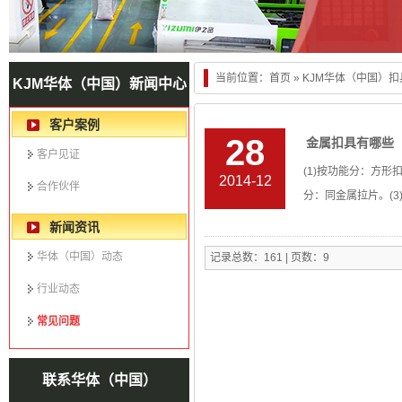
当前位置：
首页
»
KJM华体（中国）
KJM华体（中国）新闻中心
客户案例
28
金属扣具有哪些
客户见证
(1)按功能分：方形
2014-12
合作伙伴
分：同金属拉片。(
同生产的产品也会存
新闻资讯
华体（中国）动态
记录总数：161 | 页数：9
行业动态
常见问题
联系华体（中国）