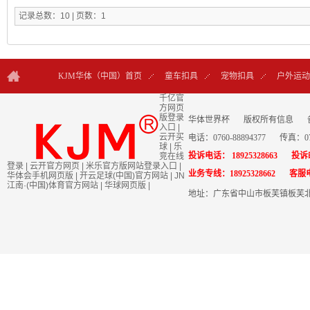
记录总数：10 | 页数：1
KJM华体（中国）首页
童车扣具
宠物扣具
户外运动
千亿官
方网页
联系KJM
版登录
华体世界杯
版权所有信息
入口
|
云开买
电话：0760-88894377
传真：076
球
|
乐
投诉电话： 18925328663
投诉邮
竞在线
登录
|
云开官方网页
|
米乐官方版网站登录入口
|
业务专线：18925328662
客服电
华体会手机网页版
|
开云足球(中国)官方网站
|
JN
江南·(中国)体育官方网站
|
华球网页版
|
地址：广东省中山市板芙镇板芙北