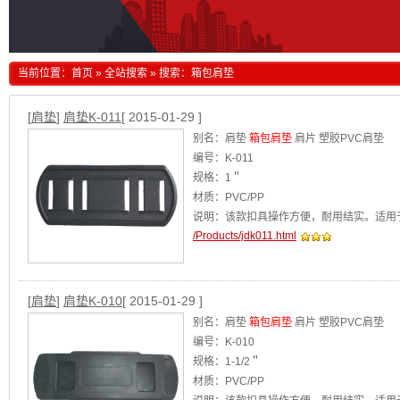
当前位置：
首页
»
全站搜索
» 搜索：箱包肩垫
[
肩垫
]
肩垫K-011
[ 2015-01-29 ]
别名：肩垫
箱包肩垫
肩片 塑胶PVC肩垫
编号：K-011
规格：1＂
材质：PVC/PP
说明：该款扣具操作方便，耐用结实。适用
/Products/jdk011.html
[
肩垫
]
肩垫K-010
[ 2015-01-29 ]
别名：肩垫
箱包肩垫
肩片 塑胶PVC肩垫
编号：K-010
规格：1-1/2＂
材质：PVC/PP