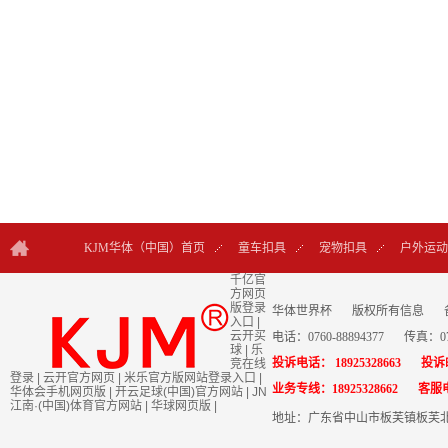
KJM华体（中国）首页
童车扣具
宠物扣具
户外运动
千亿官
方网页
联系KJM
版登录
华体世界杯
版权所有信息
入口
|
云开买
电话：0760-88894377
传真：076
球
|
乐
投诉电话： 18925328663
投诉邮
竞在线
登录
|
云开官方网页
|
米乐官方版网站登录入口
|
业务专线：18925328662
客服电
华体会手机网页版
|
开云足球(中国)官方网站
|
JN
江南·(中国)体育官方网站
|
华球网页版
|
地址：广东省中山市板芙镇板芙北